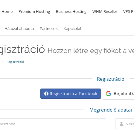
Home
Premium Hosting
Business Hosting
WHM Reseller
VPS P
Hálózat állapota
Partnerek
Kapcsolat
isztráció
Hozzon létre egy fiókot a vel
Regisztráció
Regisztráció
Regisztráció a Facebook
Megrendelő adatai