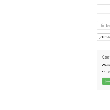
Jelszó 
Csa
We wo
You c
Ige