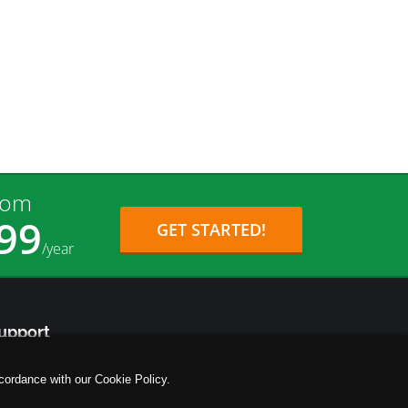
rom
99
GET STARTED!
/year
upport
tp://support.ifastnet.com
cordance with our Cookie Policy.