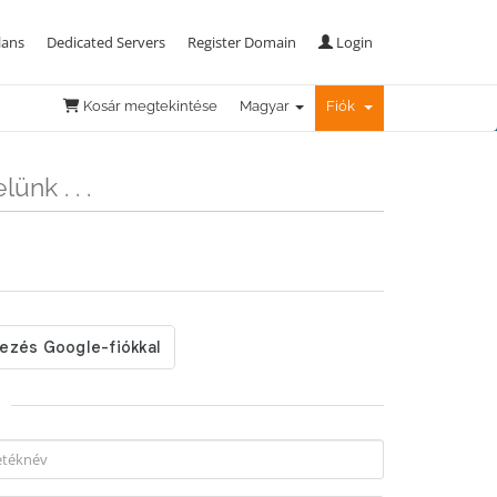
lans
Dedicated Servers
Register Domain
Login
Kosár megtekintése
Magyar
Fiók
ünk . . .