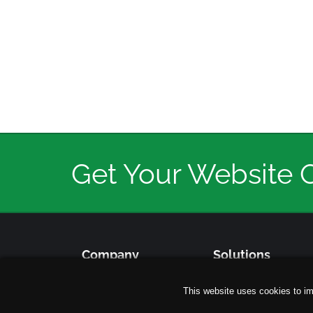
Get Your Website 
Company
Solutions
About Us
Shared Hosting
This website uses cookies to im
Contact Us
Business Hosting