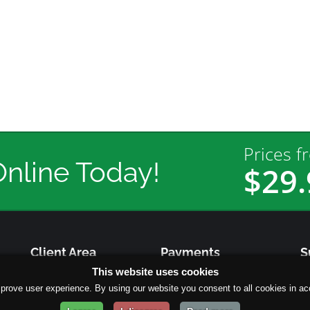
Prices f
Online Today!
$29.
Client Area
Payments
S
This website uses cookies
ht
Login
Paypal
prove user experience. By using our website you consent to all cookies in ac
Register
WorldPay