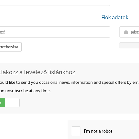
Fiók adatok
létrehozása
tlakozz a levelező listánkhoz
uld like to send you occasional news, information and special offers by email.
an unsubscribe at any time.
n
Nem